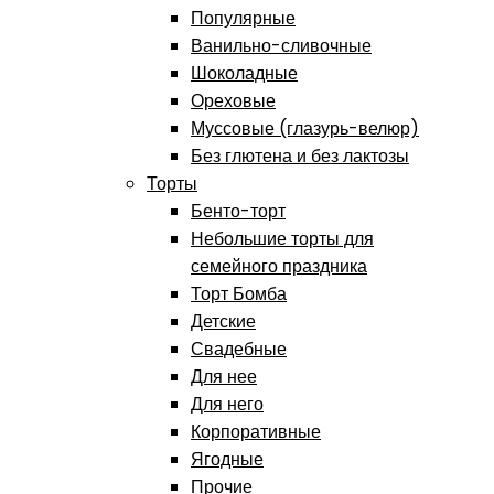
Популярные
Ванильно-сливочные
Шоколадные
Ореховые
Муссовые (глазурь-велюр)
Без глютена и без лактозы
Торты
Бенто-торт
Небольшие торты для
семейного праздника
Торт Бомба
Детские
Свадебные
Для нее
Для него
Корпоративные
Ягодные
Прочие