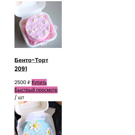
Бенто-Торт
2091
2500
₽
Купить
Быстрый просмотр
/ шт