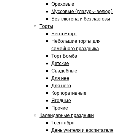
Ореховые
Муссовые (глазурь-велюр)
Без глютена и без лактозы
Торты
Бенто-торт
Небольшие торты для
семейного праздника
Торт Бомба
Детские
Свадебные
Для нее
Для него
Корпоративные
Ягодные
Прочие
Календарные праздники
1 сентября
День учителя и воспитателя