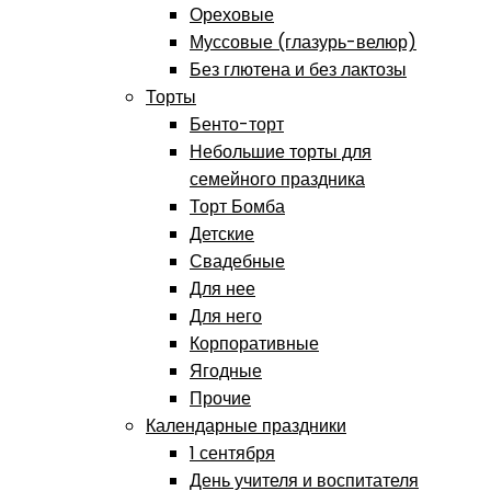
Ореховые
Муссовые (глазурь-велюр)
Без глютена и без лактозы
Торты
Бенто-торт
Небольшие торты для
семейного праздника
Торт Бомба
Детские
Свадебные
Для нее
Для него
Корпоративные
Ягодные
Прочие
Календарные праздники
1 сентября
День учителя и воспитателя