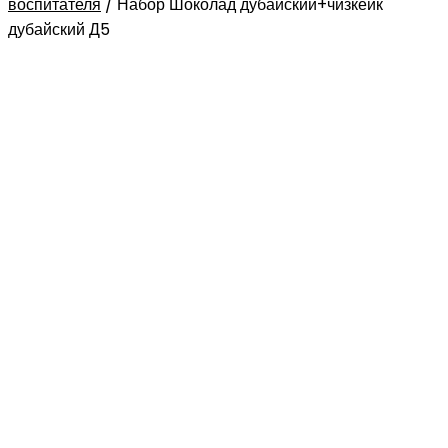
воспитателя
/
Набор Шоколад дубайский+чизкейк
дубайский Д5