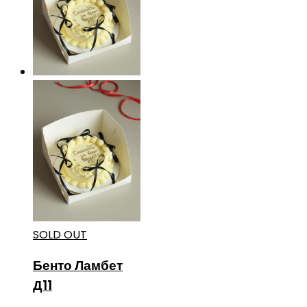
SOLD OUT
Бенто Ламбет
Д11