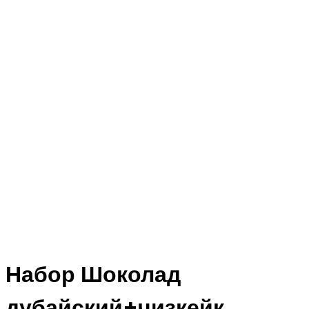
Набор Шоколад
дубайский+чизкейк