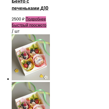
Бенто с
печеньками Д10
2500
₽
Подробнее
Быстрый просмотр
/ шт