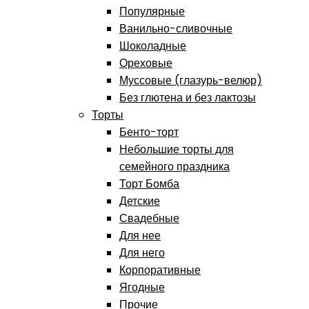
Популярные
Ванильно-сливочные
Шоколадные
Ореховые
Муссовые (глазурь-велюр)
Без глютена и без лактозы
Торты
Бенто-торт
Небольшие торты для
семейного праздника
Торт Бомба
Детские
Свадебные
Для нее
Для него
Корпоративные
Ягодные
Прочие