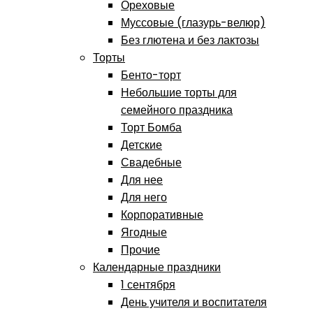
Ореховые
Муссовые (глазурь-велюр)
Без глютена и без лактозы
Торты
Бенто-торт
Небольшие торты для
семейного праздника
Торт Бомба
Детские
Свадебные
Для нее
Для него
Корпоративные
Ягодные
Прочие
Календарные праздники
1 сентября
День учителя и воспитателя