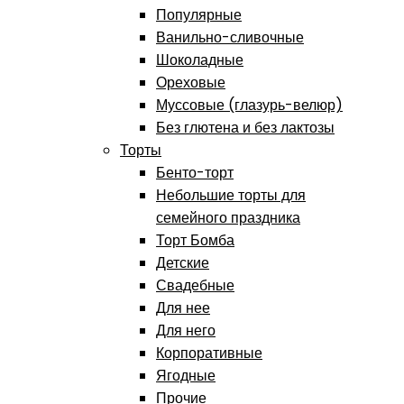
Популярные
Ванильно-сливочные
Шоколадные
Ореховые
Муссовые (глазурь-велюр)
Без глютена и без лактозы
Торты
Бенто-торт
Небольшие торты для
семейного праздника
Торт Бомба
Детские
Свадебные
Для нее
Для него
Корпоративные
Ягодные
Прочие