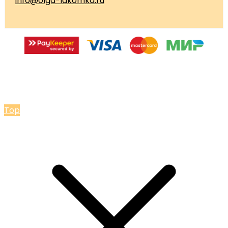
info@olga-lakomka.ru
© 2026 Мастерская Ольги Лакомки
Top