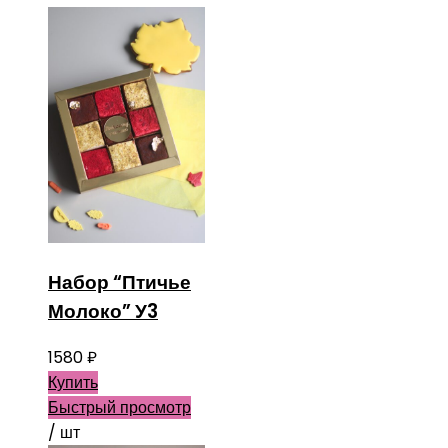
Набор “Птичье
Молоко” У3
1580
₽
Купить
Быстрый просмотр
/ шт