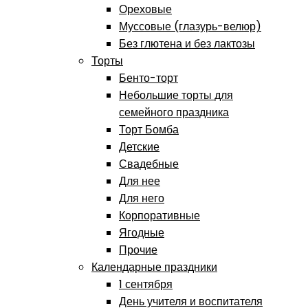
Ореховые
Муссовые (глазурь-велюр)
Без глютена и без лактозы
Торты
Бенто-торт
Небольшие торты для
семейного праздника
Торт Бомба
Детские
Свадебные
Для нее
Для него
Корпоративные
Ягодные
Прочие
Календарные праздники
1 сентября
День учителя и воспитателя