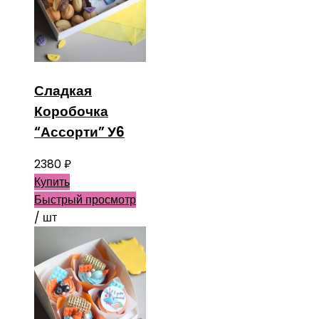
Сладкая
Коробочка
“Ассорти” У6
2380
₽
Купить
Быстрый просмотр
/ шт