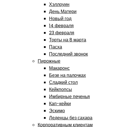
Хэллоуин
День Матери
Новый год
14 февраля
23 февраля
Торты на 8 марта
Пасха
Последний звонок
Пирожные
Макаронс
Безе на палочках
Сладкий стол
Кейкпопсы
Имбирные печенья
Кап-кейки
Эскимо
Леденцы без сахара
Корпоративным клиентам