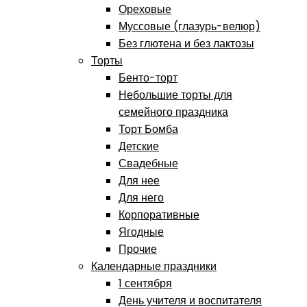
Ореховые
Муссовые (глазурь-велюр)
Без глютена и без лактозы
Торты
Бенто-торт
Небольшие торты для
семейного праздника
Торт Бомба
Детские
Свадебные
Для нее
Для него
Корпоративные
Ягодные
Прочие
Календарные праздники
1 сентября
День учителя и воспитателя