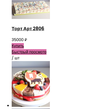
Торт Арт 2806
35000
₽
Купить
Быстрый просмотр
/ шт