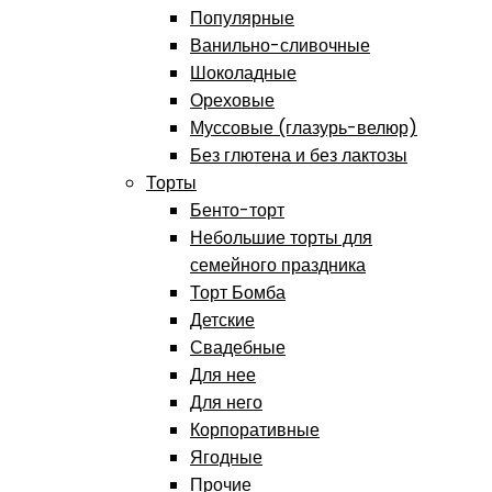
Популярные
Ванильно-сливочные
Шоколадные
Ореховые
Муссовые (глазурь-велюр)
Без глютена и без лактозы
Торты
Бенто-торт
Небольшие торты для
семейного праздника
Торт Бомба
Детские
Свадебные
Для нее
Для него
Корпоративные
Ягодные
Прочие