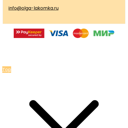
info@olga-lakomka.ru
© 2026 Мастерская Ольги Лакомки
Top