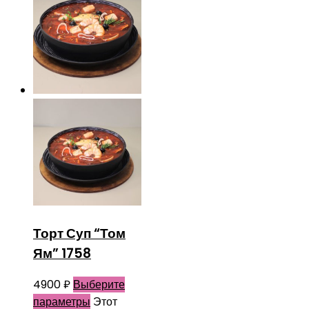
Торт Суп “Том
Ям” 1758
4900
₽
Выберите
параметры
Этот