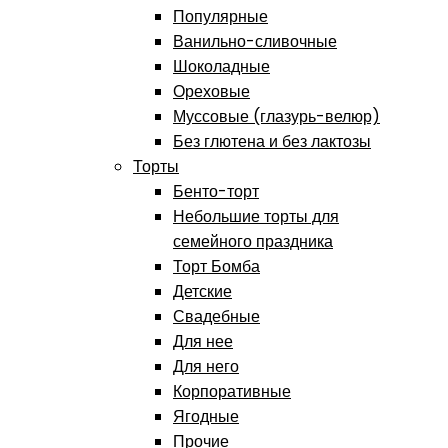
Популярные
Ванильно-сливочные
Шоколадные
Ореховые
Муссовые (глазурь-велюр)
Без глютена и без лактозы
Торты
Бенто-торт
Небольшие торты для
семейного праздника
Торт Бомба
Детские
Свадебные
Для нее
Для него
Корпоративные
Ягодные
Прочие