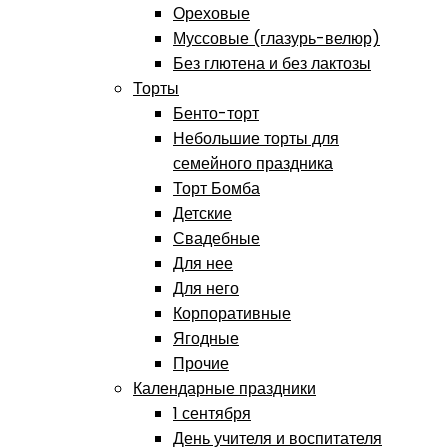
Ореховые
Муссовые (глазурь-велюр)
Без глютена и без лактозы
Торты
Бенто-торт
Небольшие торты для
семейного праздника
Торт Бомба
Детские
Свадебные
Для нее
Для него
Корпоративные
Ягодные
Прочие
Календарные праздники
1 сентября
День учителя и воспитателя