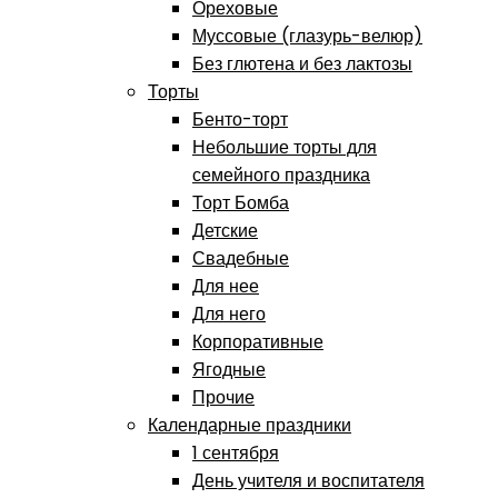
Ореховые
Муссовые (глазурь-велюр)
Без глютена и без лактозы
Торты
Бенто-торт
Небольшие торты для
семейного праздника
Торт Бомба
Детские
Свадебные
Для нее
Для него
Корпоративные
Ягодные
Прочие
Календарные праздники
1 сентября
День учителя и воспитателя