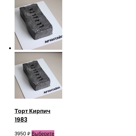
Торт Кирпич
1983
3950
₽
Выберите