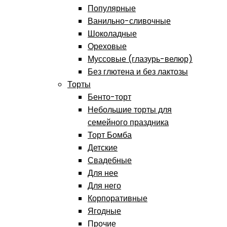
Популярные
Ванильно-сливочные
Шоколадные
Ореховые
Муссовые (глазурь-велюр)
Без глютена и без лактозы
Торты
Бенто-торт
Небольшие торты для
семейного праздника
Торт Бомба
Детские
Свадебные
Для нее
Для него
Корпоративные
Ягодные
Прочие