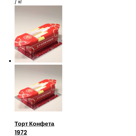
/ кг
Торт Конфета
1972