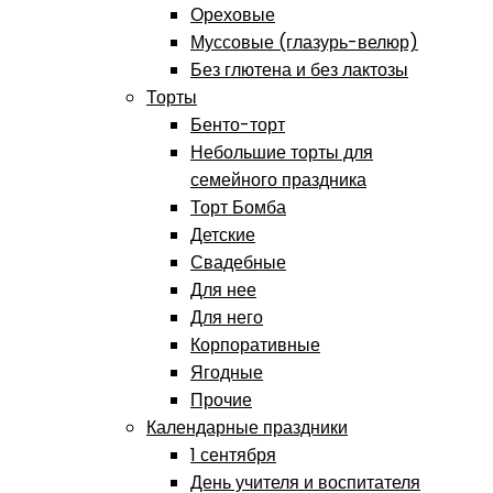
Ореховые
Муссовые (глазурь-велюр)
Без глютена и без лактозы
Торты
Бенто-торт
Небольшие торты для
семейного праздника
Торт Бомба
Детские
Свадебные
Для нее
Для него
Корпоративные
Ягодные
Прочие
Календарные праздники
1 сентября
День учителя и воспитателя