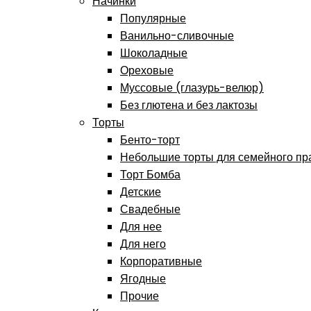
Начинки
Популярные
Ванильно-сливочные
Шоколадные
Ореховые
Муссовые (глазурь-велюр)
Без глютена и без лактозы
Торты
Бенто-торт
Небольшие торты для семейного пр
Торт Бомба
Детские
Свадебные
Для нее
Для него
Корпоративные
Ягодные
Прочие