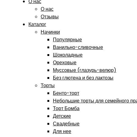
О нас
О нас
Отзывы
Каталог
Начинки
Популярные
Ванильно-сливочные
Шоколадные
Ореховые
Муссовые (глазурь-велюр)
Без глютена и без лактозы
Торты
Бенто-торт
Небольшие торты для семейного пр
Торт Бомба
Детские
Свадебные
Для нее