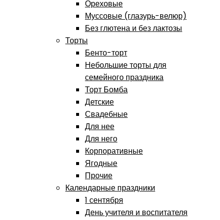
Ореховые
Муссовые (глазурь-велюр)
Без глютена и без лактозы
Торты
Бенто-торт
Небольшие торты для
семейного праздника
Торт Бомба
Детские
Свадебные
Для нее
Для него
Корпоративные
Ягодные
Прочие
Календарные праздники
1 сентября
День учителя и воспитателя