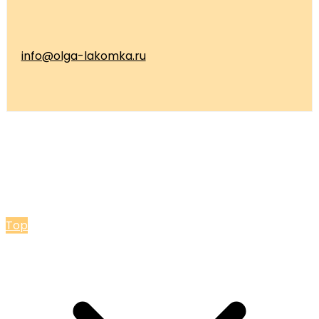
info@olga-lakomka.ru
© 2026 Мастерская Ольги Лакомки
Top