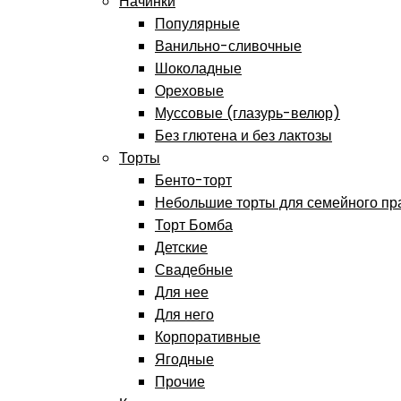
Начинки
Популярные
Ванильно-сливочные
Шоколадные
Ореховые
Муссовые (глазурь-велюр)
Без глютена и без лактозы
Торты
Бенто-торт
Небольшие торты для семейного пр
Торт Бомба
Детские
Свадебные
Для нее
Для него
Корпоративные
Ягодные
Прочие