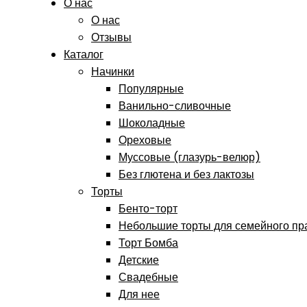
О нас
О нас
Отзывы
Каталог
Начинки
Популярные
Ванильно-сливочные
Шоколадные
Ореховые
Муссовые (глазурь-велюр)
Без глютена и без лактозы
Торты
Бенто-торт
Небольшие торты для семейного пр
Торт Бомба
Детские
Свадебные
Для нее