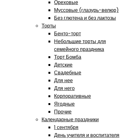
Ореховые
Муссовые (глазурь-велюр)
Без глютена и без лактозы
Торты
Бенто-торт
Небольшие торты для
семейного праздника
Торт Бомба
Детские
Свадебные
Для нее
Для него
Корпоративные
Ягодные
Прочие
Календарные праздники
1 сентября
День учителя и воспитателя