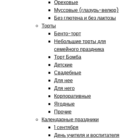
Ореховые
Муссовые (глазурь-велюр)
Без глютена и без лактозы
Торты
Бенто-торт
Небольшие торты для
семейного праздника
Торт Бомба
Детские
Свадебные
Для нее
Для него
Корпоративные
Ягодные
Прочие
Календарные праздники
1 сентября
День учителя и воспитателя