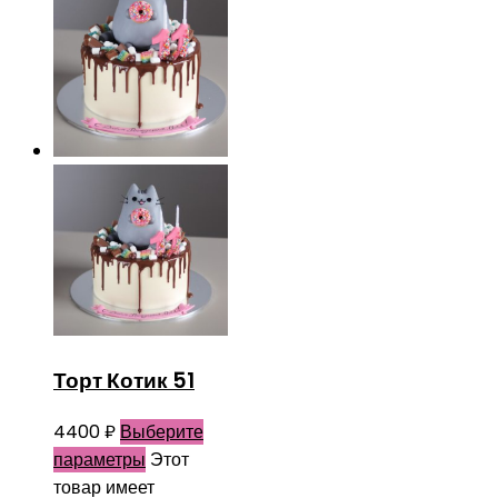
Торт Котик 51
4400
₽
Выберите
параметры
Этот
товар имеет