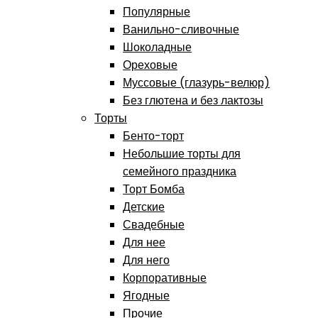
Популярные
Ванильно-сливочные
Шоколадные
Ореховые
Муссовые (глазурь-велюр)
Без глютена и без лактозы
Торты
Бенто-торт
Небольшие торты для
семейного праздника
Торт Бомба
Детские
Свадебные
Для нее
Для него
Корпоративные
Ягодные
Прочие