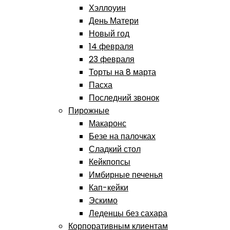
Хэллоуин
День Матери
Новый год
14 февраля
23 февраля
Торты на 8 марта
Пасха
Последний звонок
Пирожные
Макаронс
Безе на палочках
Сладкий стол
Кейкпопсы
Имбирные печенья
Кап-кейки
Эскимо
Леденцы без сахара
Корпоративным клиентам