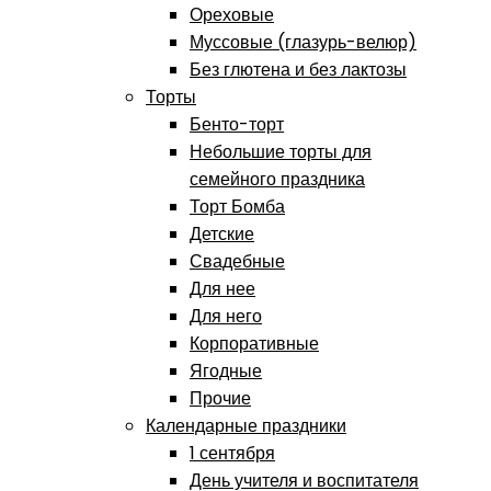
Ореховые
Муссовые (глазурь-велюр)
Без глютена и без лактозы
Торты
Бенто-торт
Небольшие торты для
семейного праздника
Торт Бомба
Детские
Свадебные
Для нее
Для него
Корпоративные
Ягодные
Прочие
Календарные праздники
1 сентября
День учителя и воспитателя