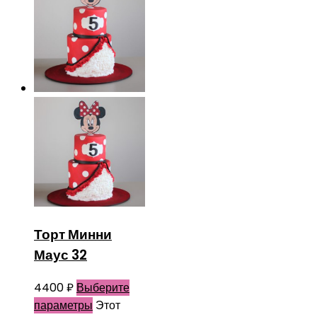
Торт Минни
Маус 32
4400
₽
Выберите
параметры
Этот