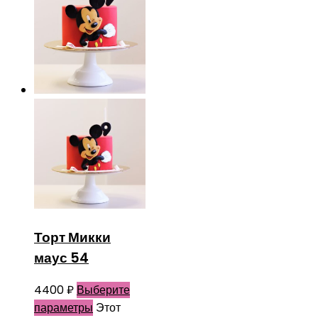
Торт Микки
маус 54
4400
₽
Выберите
параметры
Этот