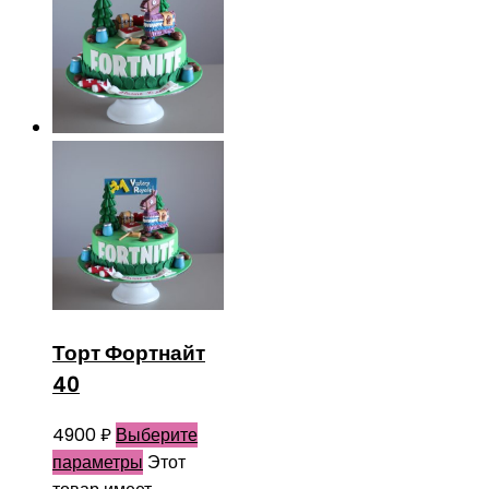
Торт Фортнайт
40
4900
₽
Выберите
параметры
Этот