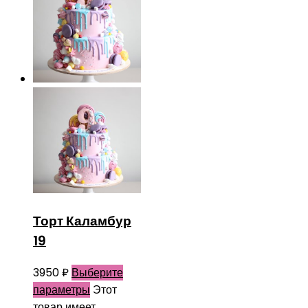
Торт Каламбур
19
3950
₽
Выберите
параметры
Этот
товар имеет