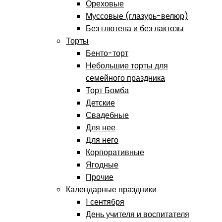
Ореховые
Муссовые (глазурь-велюр)
Без глютена и без лактозы
Торты
Бенто-торт
Небольшие торты для
семейного праздника
Торт Бомба
Детские
Свадебные
Для нее
Для него
Корпоративные
Ягодные
Прочие
Календарные праздники
1 сентября
День учителя и воспитателя