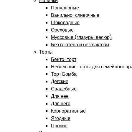
Начинки
Популярные
Ванильно-сливочные
Шоколадные
Ореховые
Муссовые (глазурь-велюр)
Без глютена и без лактозы
Торты
Бенто-торт
Небольшие торты для семейного пр
Торт Бомба
Детские
Свадебные
Для нее
Для него
Корпоративные
Ягодные
Прочие