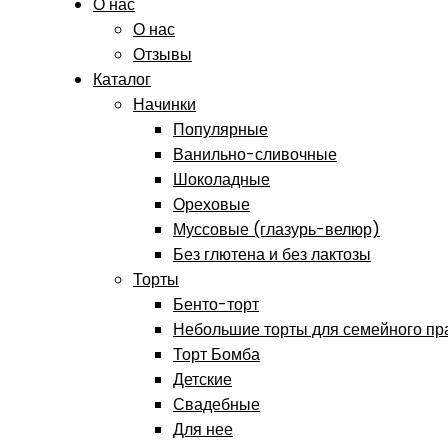
О нас
О нас
Отзывы
Каталог
Начинки
Популярные
Ванильно-сливочные
Шоколадные
Ореховые
Муссовые (глазурь-велюр)
Без глютена и без лактозы
Торты
Бенто-торт
Небольшие торты для семейного пр
Торт Бомба
Детские
Свадебные
Для нее