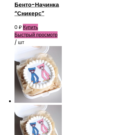
Бенто-Начинка
“Сникерс”
0
₽
Купить
Быстрый просмотр
/ шт