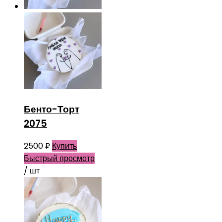
Бенто-Торт
2075
2500
₽
Купить
Быстрый просмотр
/ шт