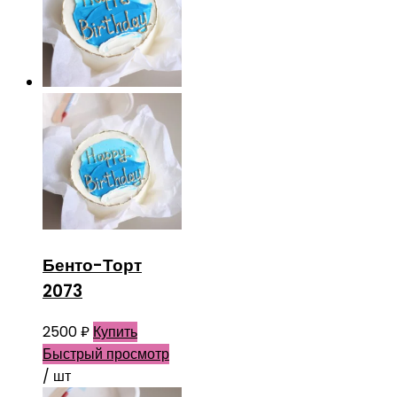
Бенто-Торт
2073
2500
₽
Купить
Быстрый просмотр
/ шт