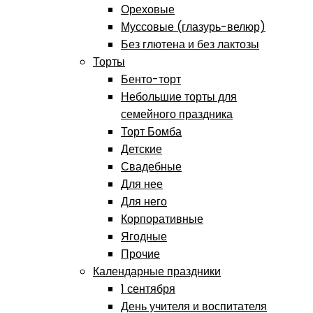
Ореховые
Муссовые (глазурь-велюр)
Без глютена и без лактозы
Торты
Бенто-торт
Небольшие торты для
семейного праздника
Торт Бомба
Детские
Свадебные
Для нее
Для него
Корпоративные
Ягодные
Прочие
Календарные праздники
1 сентября
День учителя и воспитателя