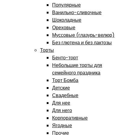
Популярные
Ванильно-сливочные
Шоколадные
Ореховые
Муссовые (глазурь-велюр)
Без глютена и без лактозы
Торты
Бенто-торт
Небольшие торты для
семейного праздника
Торт Бомба
Детские
Свадебные
Для нее
Для него
Корпоративные
Ягодные
Прочие