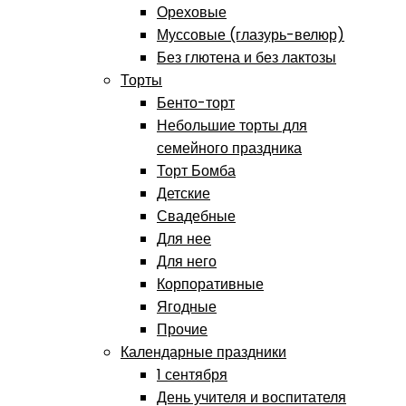
Ореховые
Муссовые (глазурь-велюр)
Без глютена и без лактозы
Торты
Бенто-торт
Небольшие торты для
семейного праздника
Торт Бомба
Детские
Свадебные
Для нее
Для него
Корпоративные
Ягодные
Прочие
Календарные праздники
1 сентября
День учителя и воспитателя