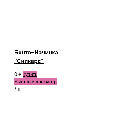
Бенто-Начинка
“Сникерс”
0
₽
Купить
Быстрый просмотр
/ шт