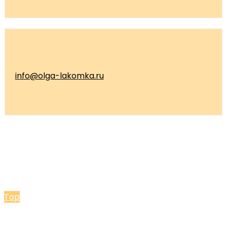
info@olga-lakomka.ru
© 2026 Мастерская Ольги Лакомки
Top