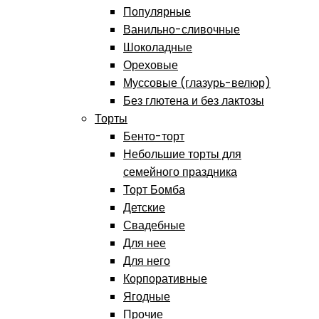
Популярные
Ванильно-сливочные
Шоколадные
Ореховые
Муссовые (глазурь-велюр)
Без глютена и без лактозы
Торты
Бенто-торт
Небольшие торты для
семейного праздника
Торт Бомба
Детские
Свадебные
Для нее
Для него
Корпоративные
Ягодные
Прочие