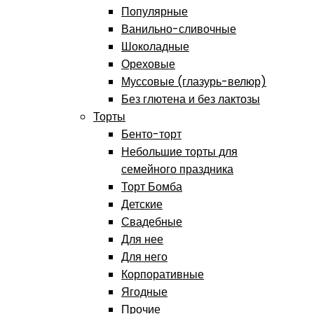
Популярные
Ванильно-сливочные
Шоколадные
Ореховые
Муссовые (глазурь-велюр)
Без глютена и без лактозы
Торты
Бенто-торт
Небольшие торты для
семейного праздника
Торт Бомба
Детские
Свадебные
Для нее
Для него
Корпоративные
Ягодные
Прочие