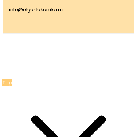
info@olga-lakomka.ru
© 2026 Мастерская Ольги Лакомки
Top