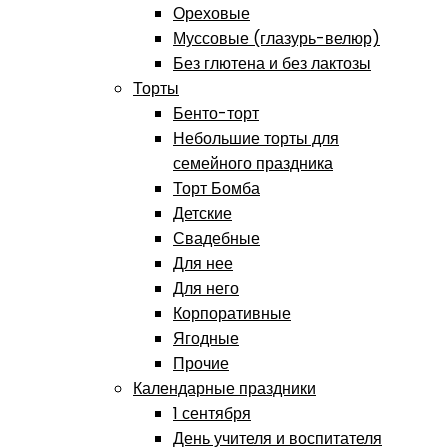
Ореховые
Муссовые (глазурь-велюр)
Без глютена и без лактозы
Торты
Бенто-торт
Небольшие торты для
семейного праздника
Торт Бомба
Детские
Свадебные
Для нее
Для него
Корпоративные
Ягодные
Прочие
Календарные праздники
1 сентября
День учителя и воспитателя