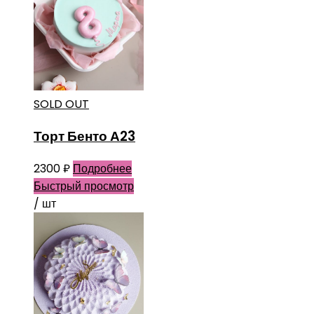
SOLD OUT
Торт Бенто А23
2300
₽
Подробнее
Быстрый просмотр
/ шт