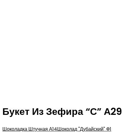
Букет Из Зефира “С” А29
Шоколадка Штучная А14
Шоколад "Дубайский" Ф1