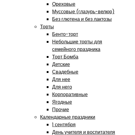
Ореховые
Муссовые (глазурь-велюр)
Без глютена и без лактозы
Торты
Бенто-торт
Небольшие торты для
семейного праздника
Торт Бомба
Детские
Свадебные
Для нее
Для него
Корпоративные
Ягодные
Прочие
Календарные праздники
1 сентября
День учителя и воспитателя