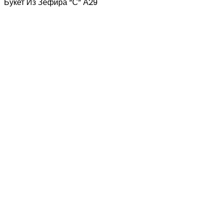
Букет Из Зефира “С” А29