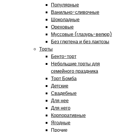
Популярные
Ванильно-сливочные
Шоколадные
Ореховые
Муссовые (глазурь-велюр)
Без глютена и без лактозы
Торты
Бенто-торт
Небольшие торты для
семейного праздника
Торт Бомба
Детские
Свадебные
Для нее
Для него
Корпоративные
Ягодные
Прочие