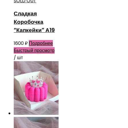
SOLD OUT
Сладкая
Коробочка
“Капкейки” А19
1600
₽
Подробнее
Быстрый просмотр
/ шт