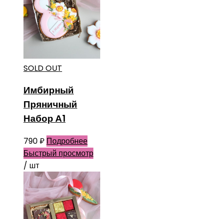
SOLD OUT
Имбирный
Пряничный
Набор А1
790
₽
Подробнее
Быстрый просмотр
/ шт