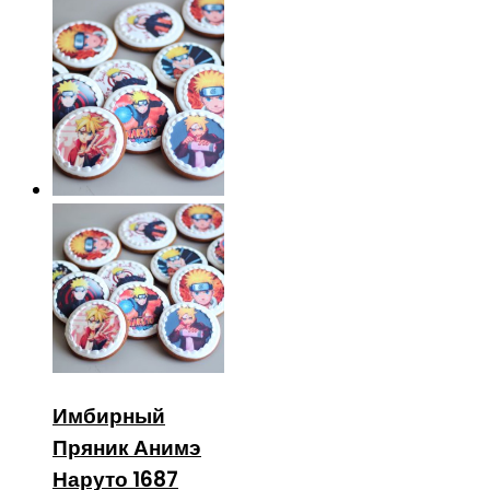
Имбирный
Пряник Анимэ
Наруто 1687