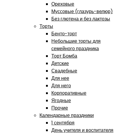
Ореховые
Муссовые (глазурь-велюр)
Без глютена и без лактозы
Торты
Бенто-торт
Небольшие торты для
семейного праздника
Торт Бомба
Детские
Свадебные
Для нее
Для него
Корпоративные
Ягодные
Прочие
Календарные праздники
1 сентября
День учителя и воспитателя