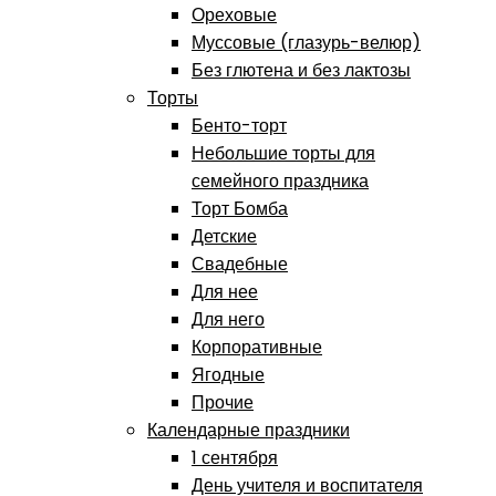
Ореховые
Муссовые (глазурь-велюр)
Без глютена и без лактозы
Торты
Бенто-торт
Небольшие торты для
семейного праздника
Торт Бомба
Детские
Свадебные
Для нее
Для него
Корпоративные
Ягодные
Прочие
Календарные праздники
1 сентября
День учителя и воспитателя