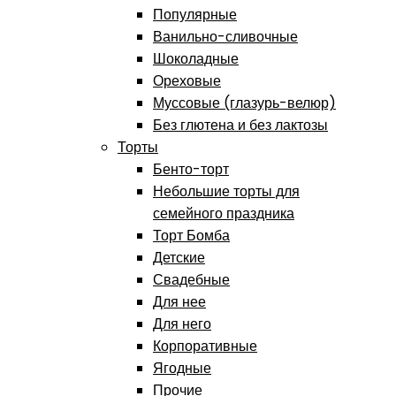
Популярные
Ванильно-сливочные
Шоколадные
Ореховые
Муссовые (глазурь-велюр)
Без глютена и без лактозы
Торты
Бенто-торт
Небольшие торты для
семейного праздника
Торт Бомба
Детские
Свадебные
Для нее
Для него
Корпоративные
Ягодные
Прочие