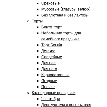
Ореховые
Муссовые (глазурь-велюр)
Без глютена и без лактозы
Торты
Бенто-торт
Небольшие торты для
семейного праздника
Торт Бомба
Детские
Свадебные
Для нее
Для него
Корпоративные
Ягодные
Прочие
Календарные праздники
1 сентября
День учителя и воспитателя