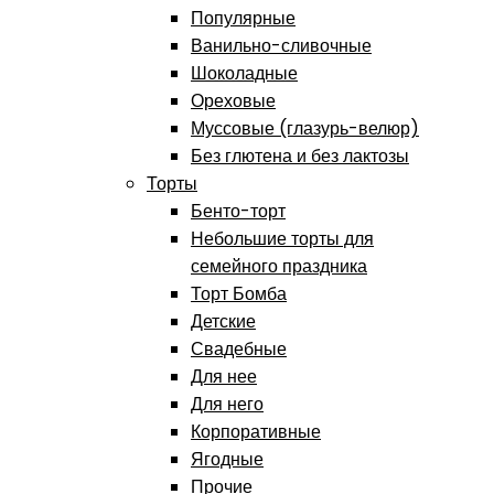
Популярные
Ванильно-сливочные
Шоколадные
Ореховые
Муссовые (глазурь-велюр)
Без глютена и без лактозы
Торты
Бенто-торт
Небольшие торты для
семейного праздника
Торт Бомба
Детские
Свадебные
Для нее
Для него
Корпоративные
Ягодные
Прочие