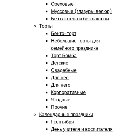
Ореховые
Муссовые (глазурь-велюр)
Без глютена и без лактозы
Торты
Бенто-торт
Небольшие торты для
семейного праздника
Торт Бомба
Детские
Свадебные
Для нее
Для него
Корпоративные
Ягодные
Прочие
Календарные праздники
1 сентября
День учителя и воспитателя