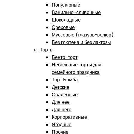
Популярные
Ванильно-сливочные
Шоколадные
Ореховые
Муссовые (глазурь-велюр)
Без глютена и без лактозы
Торты
Бенто-торт
Небольшие торты для
семейного праздника
Торт Бомба
Детские
Свадебные
Для нее
Для него
Корпоративные
Ягодные
Прочие