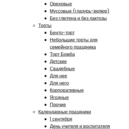
Ореховые
Муссовые (глазурь-велюр)
Без глютена и без лактозы
Торты
Бенто-торт
Небольшие торты для
семейного праздника
Торт Бомба
Детские
Свадебные
Для нее
Для него
Корпоративные
Ягодные
Прочие
Календарные праздники
1 сентября
День учителя и воспитателя