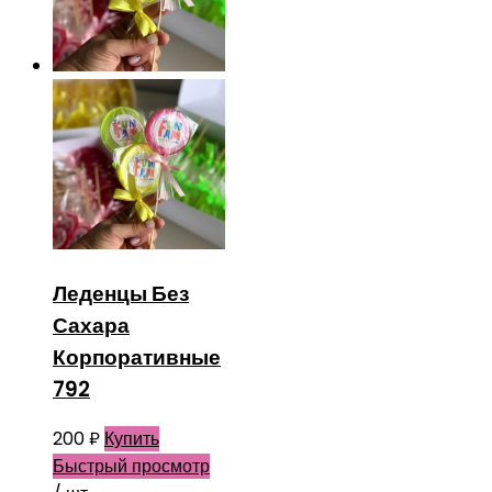
Леденцы Без
Сахара
Корпоративные
792
200
₽
Купить
Быстрый просмотр