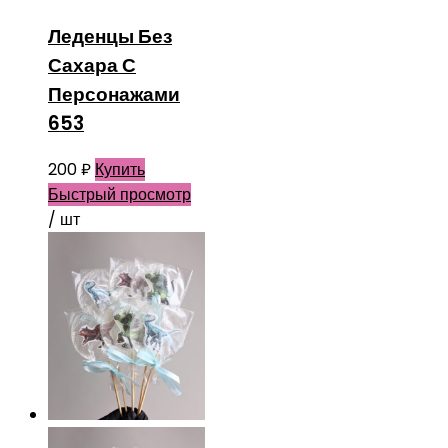
Леденцы Без
Сахара С
Персонажами
653
200
₽
Купить
Быстрый просмотр
/ шт