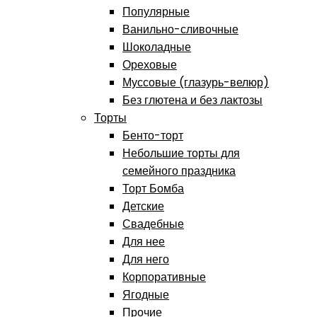
Популярные
Ванильно-сливочные
Шоколадные
Ореховые
Муссовые (глазурь-велюр)
Без глютена и без лактозы
Торты
Бенто-торт
Небольшие торты для
семейного праздника
Торт Бомба
Детские
Свадебные
Для нее
Для него
Корпоративные
Ягодные
Прочие