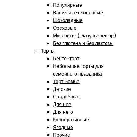
Популярные
Ванильно-сливочные
Шоколадные
Ореховые
Муссовые (глазурь-велюр)
Без глютена и без лактозы
Торты
Бенто-торт
Небольшие торты для
семейного праздника
Торт Бомба
Детские
Свадебные
Для нее
Для него
Корпоративные
Ягодные
Прочие