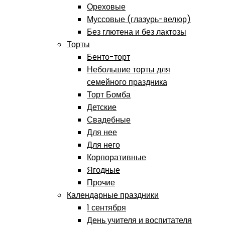
Ореховые
Муссовые (глазурь-велюр)
Без глютена и без лактозы
Торты
Бенто-торт
Небольшие торты для
семейного праздника
Торт Бомба
Детские
Свадебные
Для нее
Для него
Корпоративные
Ягодные
Прочие
Календарные праздники
1 сентября
День учителя и воспитателя