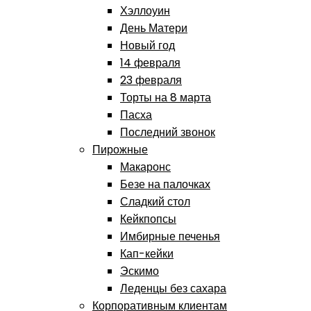
Хэллоуин
День Матери
Новый год
14 февраля
23 февраля
Торты на 8 марта
Пасха
Последний звонок
Пирожные
Макаронс
Безе на палочках
Сладкий стол
Кейкпопсы
Имбирные печенья
Кап-кейки
Эскимо
Леденцы без сахара
Корпоративным клиентам