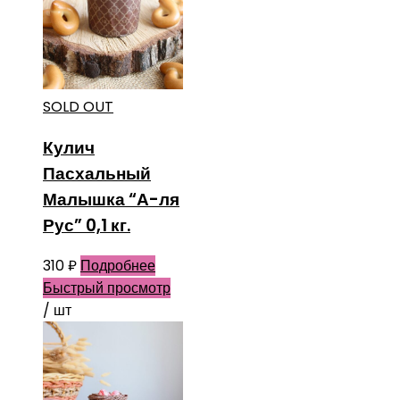
SOLD OUT
Кулич
Пасхальный
Малышка “А-ля
Рус” 0,1 кг.
310
₽
Подробнее
Быстрый просмотр
/ шт