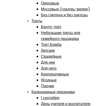
Ореховые
Муссовые (глазурь-велюр)
Без глютена и без лактозы
Торты
Бенто-торт
Небольшие торты для
семейного праздника
Торт Бомба
Детские
Свадебные
Для нее
Для него
Корпоративные
Ягодные
Прочие
Календарные праздники
1 сентября
День учителя и воспитателя