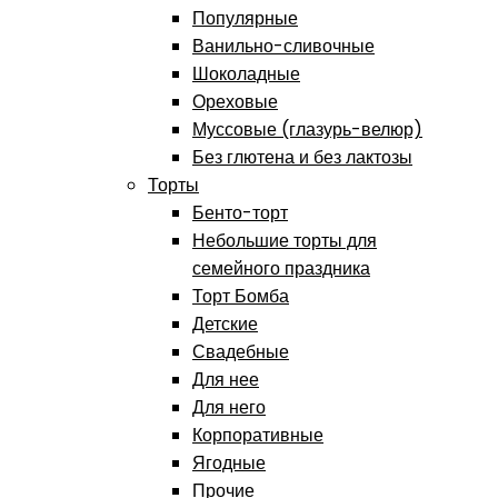
Популярные
Ванильно-сливочные
Шоколадные
Ореховые
Муссовые (глазурь-велюр)
Без глютена и без лактозы
Торты
Бенто-торт
Небольшие торты для
семейного праздника
Торт Бомба
Детские
Свадебные
Для нее
Для него
Корпоративные
Ягодные
Прочие