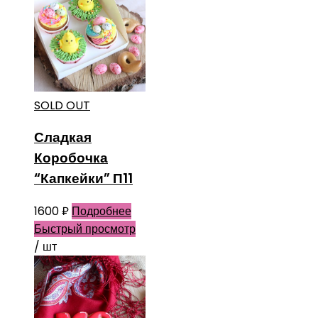
SOLD OUT
Сладкая
Коробочка
“Капкейки” П11
1600
₽
Подробнее
Быстрый просмотр
/ шт