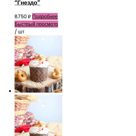
“Гнездо”
8750
₽
Подробнее
Быстрый просмотр
/ шт