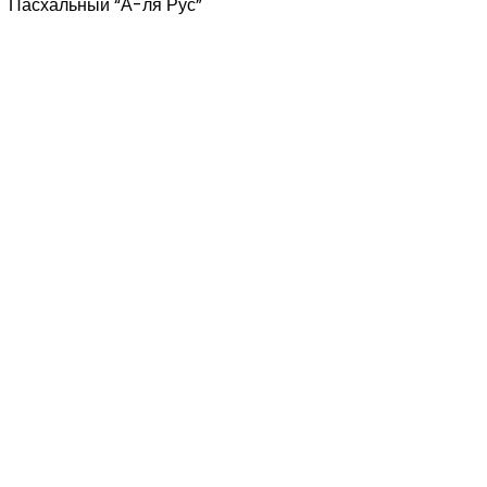
Пасхальный “А-ля Рус”