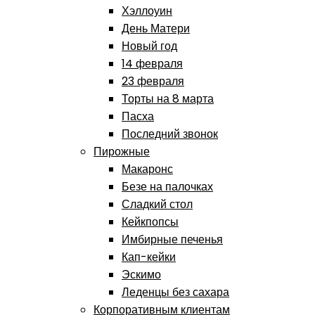
Хэллоуин
День Матери
Новый год
14 февраля
23 февраля
Торты на 8 марта
Пасха
Последний звонок
Пирожные
Макаронс
Безе на палочках
Сладкий стол
Кейкпопсы
Имбирные печенья
Кап-кейки
Эскимо
Леденцы без сахара
Корпоративным клиентам