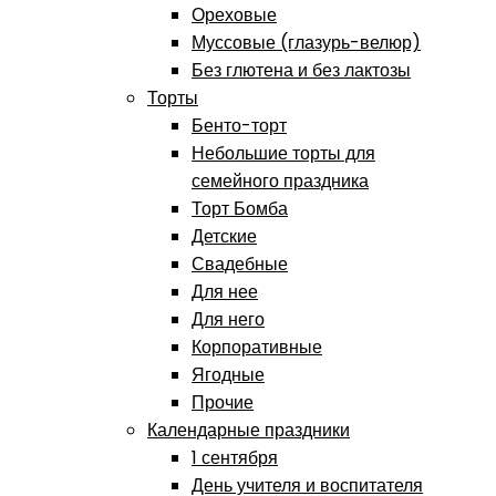
Ореховые
Муссовые (глазурь-велюр)
Без глютена и без лактозы
Торты
Бенто-торт
Небольшие торты для
семейного праздника
Торт Бомба
Детские
Свадебные
Для нее
Для него
Корпоративные
Ягодные
Прочие
Календарные праздники
1 сентября
День учителя и воспитателя