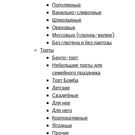
Популярные
Ванильно-сливочные
Шоколадные
Ореховые
Муссовые (глазурь-велюр)
Без глютена и без лактозы
Торты
Бенто-торт
Небольшие торты для
семейного праздника
Торт Бомба
Детские
Свадебные
Для нее
Для него
Корпоративные
Ягодные
Прочие