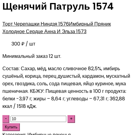
Щенячий Патруль 1574
Торт Черепашки Ниндзя 1576
Имбирный Пряник
Холодное Сердце Анна И Эльза 1573
300
₽
/ шт
Минимальный заказ 12 шт.
Состав: Сахар, мёд, масло сливочное 82,5%, имбирь
сушёный, корица, перец душистый, кардамон, мускатный
орех, гвоздика, соль, сода пищевая, яйцо куриное, мука
пшеничная. КБЖУ: Пищевая ценность в 100 г продукта:
белки -3,97 г; жиры – 8,64 г; углеводы – 67,31 г; 362,88
ккал / 1518 кДж.
Купить
Категория:
Имбирные печенья