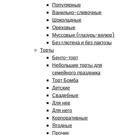
Популярные
Ванильно-сливочные
Шоколадные
Ореховые
Муссовые (глазурь-велюр)
Без глютена и без лактозы
Торты
Бенто-торт
Небольшие торты для
семейного праздника
Торт Бомба
Детские
Свадебные
Для нее
Для него
Корпоративные
Ягодные
Прочие