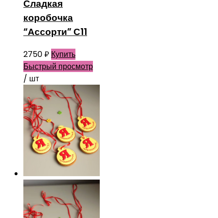
Сладкая
коробочка
“Ассорти” С11
2750
₽
Купить
Быстрый просмотр
/ шт