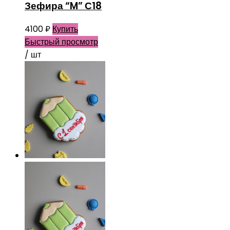
Зефира “M” С18
4100
₽
Купить
Быстрый просмотр
/ шт