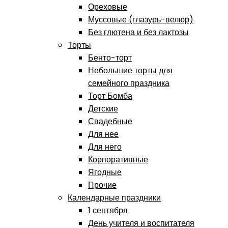
Ореховые
Муссовые (глазурь-велюр)
Без глютена и без лактозы
Торты
Бенто-торт
Небольшие торты для
семейного праздника
Торт Бомба
Детские
Свадебные
Для нее
Для него
Корпоративные
Ягодные
Прочие
Календарные праздники
1 сентября
День учителя и воспитателя