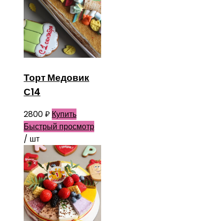
Торт Медовик
С14
2800
₽
Купить
Быстрый просмотр
/ шт