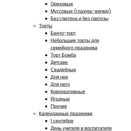
Ореховые
Муссовые (глазурь-велюр)
Без глютена и без лактозы
Торты
Бенто-торт
Небольшие торты для
семейного праздника
Торт Бомба
Детские
Свадебные
Для нее
Для него
Корпоративные
Ягодные
Прочие
Календарные праздники
1 сентября
День учителя и воспитателя