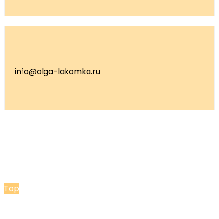
info@olga-lakomka.ru
© 2026 Мастерская Ольги Лакомки
Top