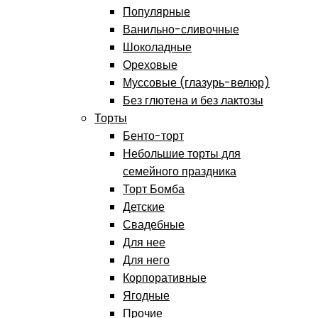
Популярные
Ванильно-сливочные
Шоколадные
Ореховые
Муссовые (глазурь-велюр)
Без глютена и без лактозы
Торты
Бенто-торт
Небольшие торты для
семейного праздника
Торт Бомба
Детские
Свадебные
Для нее
Для него
Корпоративные
Ягодные
Прочие