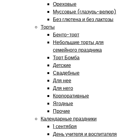
Ореховые
Муссовые (глазурь-велюр)
Без глютена и без лактозы
Торты
Бенто-торт
Небольшие торты для
семейного праздника
Торт Бомба
Детские
Свадебные
Для нее
Для него
Корпоративные
Ягодные
Прочие
Календарные праздники
1 сентября
День учителя и воспитателя