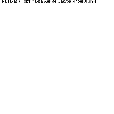
на заказ
/
Торт Фанза Аниме Сакура Япония 3194