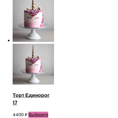
Торт Единорог
17
4400
₽
Выберите