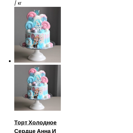
/ кг
Торт Холодное
Сердце Анна И