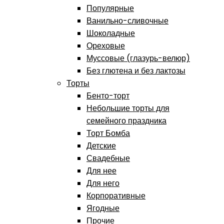
Популярные
Ванильно-сливочные
Шоколадные
Ореховые
Муссовые (глазурь-велюр)
Без глютена и без лактозы
Торты
Бенто-торт
Небольшие торты для
семейного праздника
Торт Бомба
Детские
Свадебные
Для нее
Для него
Корпоративные
Ягодные
Прочие