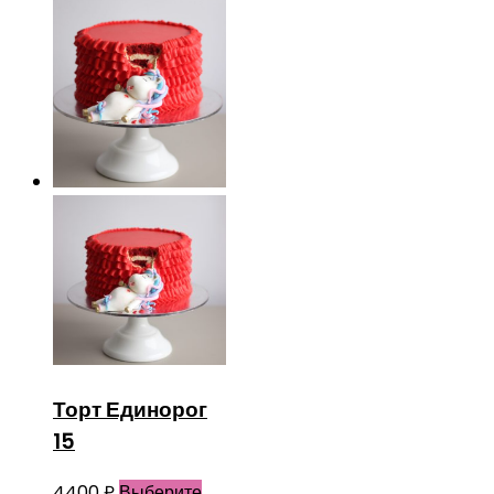
Торт Единорог
15
4400
₽
Выберите