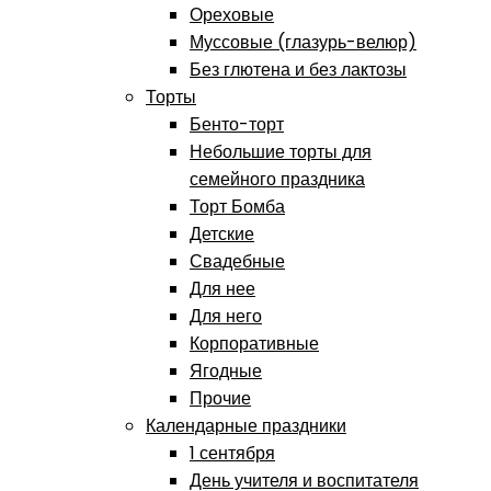
Ореховые
Муссовые (глазурь-велюр)
Без глютена и без лактозы
Торты
Бенто-торт
Небольшие торты для
семейного праздника
Торт Бомба
Детские
Свадебные
Для нее
Для него
Корпоративные
Ягодные
Прочие
Календарные праздники
1 сентября
День учителя и воспитателя