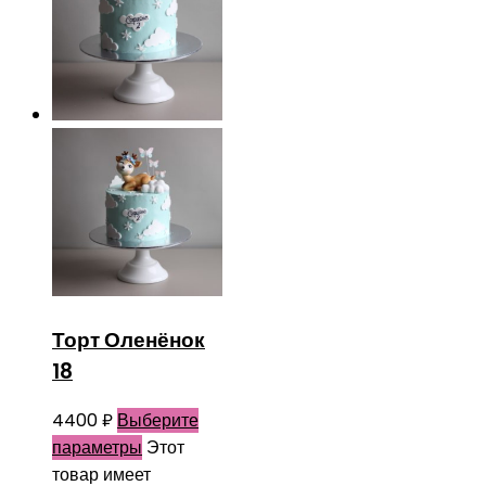
Торт Оленёнок
18
4400
₽
Выберите
параметры
Этот
товар имеет