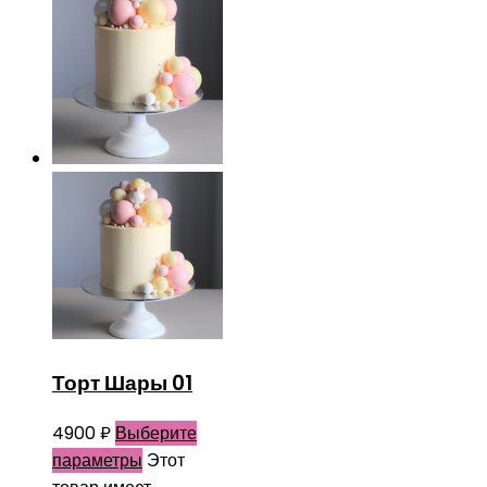
Торт Шары 01
4900
₽
Выберите
параметры
Этот