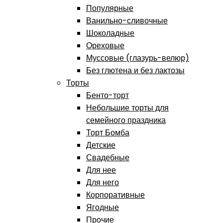
Популярные
Ванильно-сливочные
Шоколадные
Ореховые
Муссовые (глазурь-велюр)
Без глютена и без лактозы
Торты
Бенто-торт
Небольшие торты для
семейного праздника
Торт Бомба
Детские
Свадебные
Для нее
Для него
Корпоративные
Ягодные
Прочие