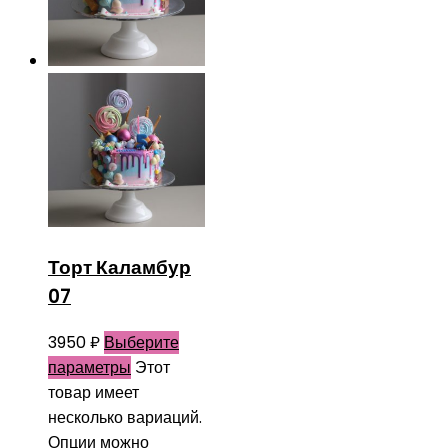
Торт Каламбур
07
3950
₽
Выберите
параметры
Этот
товар имеет
несколько вариаций.
Опции можно