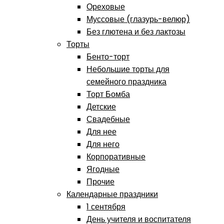
Ореховые
Муссовые (глазурь-велюр)
Без глютена и без лактозы
Торты
Бенто-торт
Небольшие торты для
семейного праздника
Торт Бомба
Детские
Свадебные
Для нее
Для него
Корпоративные
Ягодные
Прочие
Календарные праздники
1 сентября
День учителя и воспитателя