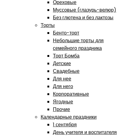
Ореховые
Муссовые (глазурь-велюр)
Без глютена и без лактозы
Торты
Бенто-торт
Небольшие торты для
семейного праздника
Торт Бомба
Детские
Свадебные
Для нее
Для него
Корпоративные
Ягодные
Прочие
Календарные праздники
1 сентября
День учителя и воспитателя