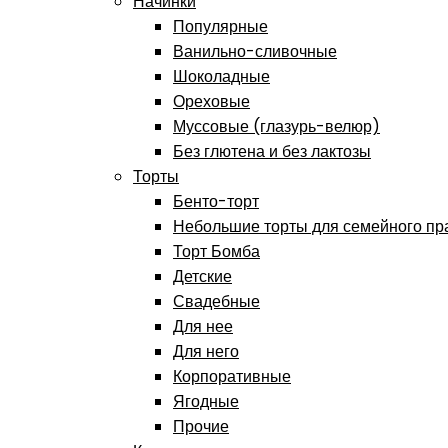
Начинки
Популярные
Ванильно-сливочные
Шоколадные
Ореховые
Муссовые (глазурь-велюр)
Без глютена и без лактозы
Торты
Бенто-торт
Небольшие торты для семейного пр
Торт Бомба
Детские
Свадебные
Для нее
Для него
Корпоративные
Ягодные
Прочие