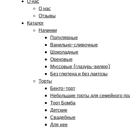
О нас
О нас
Отзывы
Каталог
Начинки
Популярные
Ванильно-сливочные
Шоколадные
Ореховые
Муссовые (глазурь-велюр)
Без глютена и без лактозы
Торты
Бенто-торт
Небольшие торты для семейного пр
Торт Бомба
Детские
Свадебные
Для нее