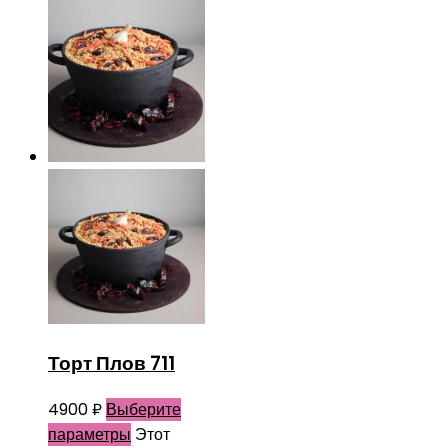
Торт Плов 711
4900
₽
Выберите
параметры
Этот