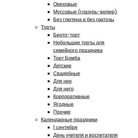
Ореховые
Муссовые (глазурь-велюр)
Без глютена и без лактозы
Торты
Бенто-торт
Небольшие торты для
семейного праздника
Торт Бомба
Детские
Свадебные
Для нее
Для него
Корпоративные
Ягодные
Прочие
Календарные праздники
1 сентября
День учителя и воспитателя