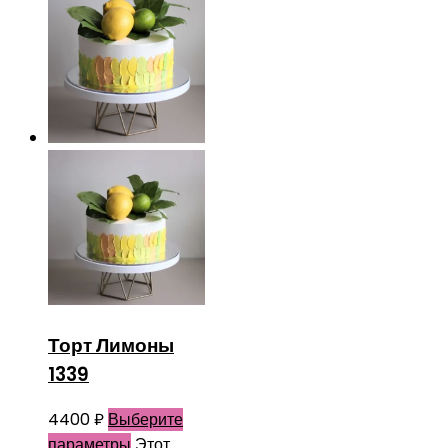
Торт Лимоны
1339
4400
₽
Выберите
параметры
Этот