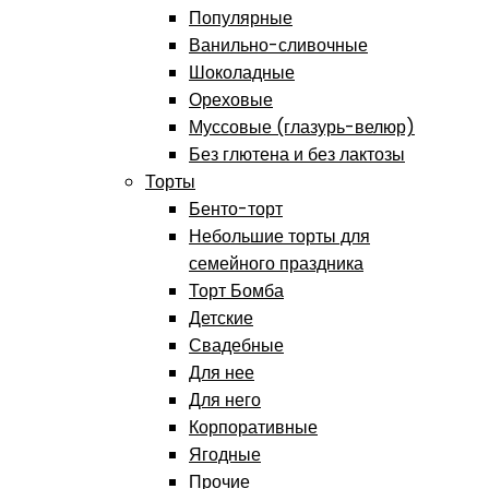
Популярные
Ванильно-сливочные
Шоколадные
Ореховые
Муссовые (глазурь-велюр)
Без глютена и без лактозы
Торты
Бенто-торт
Небольшие торты для
семейного праздника
Торт Бомба
Детские
Свадебные
Для нее
Для него
Корпоративные
Ягодные
Прочие