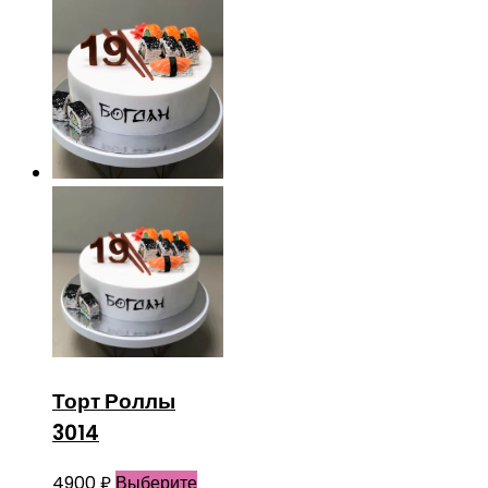
Торт Роллы
3014
4900
₽
Выберите