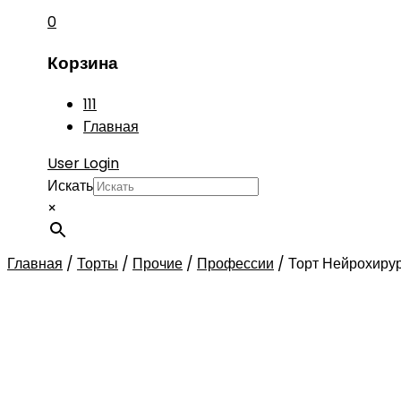
0
Корзина
111
Главная
User Login
Искать
×
Главная
/
Торты
/
Прочие
/
Профессии
/
Торт Нейрохирур