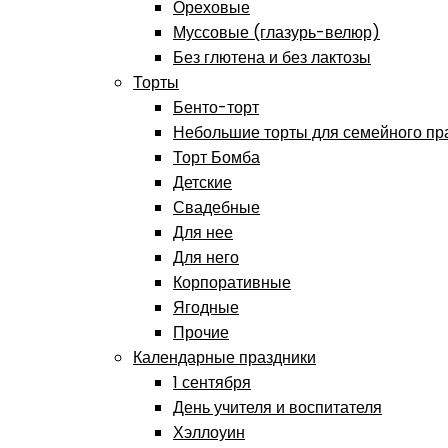
Ореховые
Муссовые (глазурь-велюр)
Без глютена и без лактозы
Торты
Бенто-торт
Небольшие торты для семейного пр
Торт Бомба
Детские
Свадебные
Для нее
Для него
Корпоративные
Ягодные
Прочие
Календарные праздники
1 сентября
День учителя и воспитателя
Хэллоуин