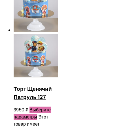
Торт Щенячий
Патруль 127
3950
₽
Выберите
параметры
Этот
товар имеет