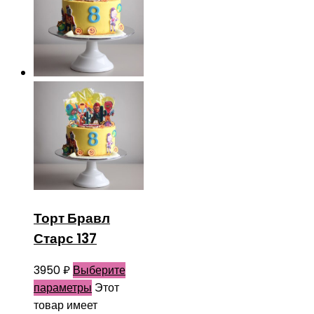
Торт Бравл
Старс 137
3950
₽
Выберите
параметры
Этот
товар имеет