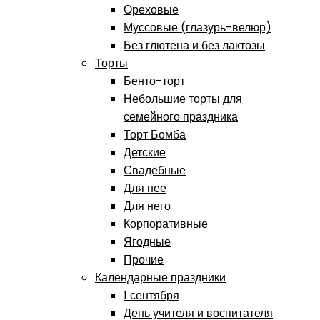
Ореховые
Муссовые (глазурь-велюр)
Без глютена и без лактозы
Торты
Бенто-торт
Небольшие торты для
семейного праздника
Торт Бомба
Детские
Свадебные
Для нее
Для него
Корпоративные
Ягодные
Прочие
Календарные праздники
1 сентября
День учителя и воспитателя