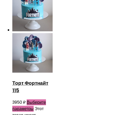
Торт Фортнайт
115
3950
₽
Выберите
параметры
Этот