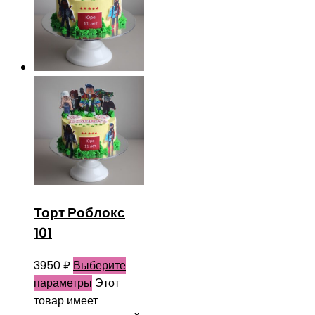
Торт Роблокс
101
3950
₽
Выберите
параметры
Этот
товар имеет