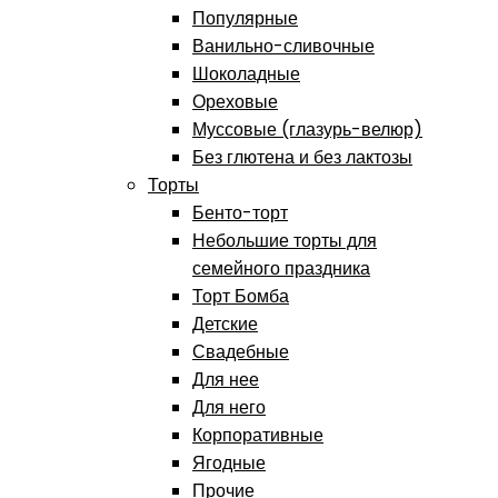
Популярные
Ванильно-сливочные
Шоколадные
Ореховые
Муссовые (глазурь-велюр)
Без глютена и без лактозы
Торты
Бенто-торт
Небольшие торты для
семейного праздника
Торт Бомба
Детские
Свадебные
Для нее
Для него
Корпоративные
Ягодные
Прочие