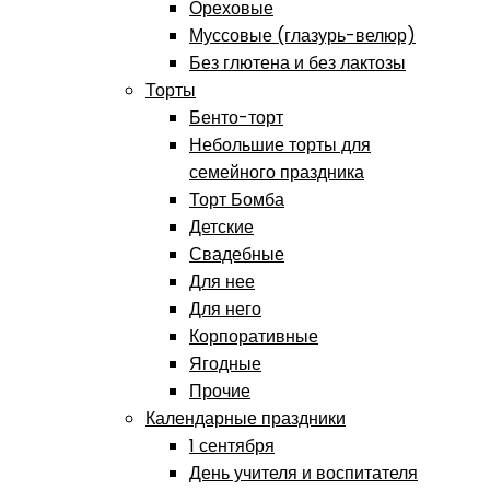
Ореховые
Муссовые (глазурь-велюр)
Без глютена и без лактозы
Торты
Бенто-торт
Небольшие торты для
семейного праздника
Торт Бомба
Детские
Свадебные
Для нее
Для него
Корпоративные
Ягодные
Прочие
Календарные праздники
1 сентября
День учителя и воспитателя