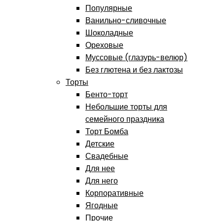
Популярные
Ванильно-сливочные
Шоколадные
Ореховые
Муссовые (глазурь-велюр)
Без глютена и без лактозы
Торты
Бенто-торт
Небольшие торты для
семейного праздника
Торт Бомба
Детские
Свадебные
Для нее
Для него
Корпоративные
Ягодные
Прочие