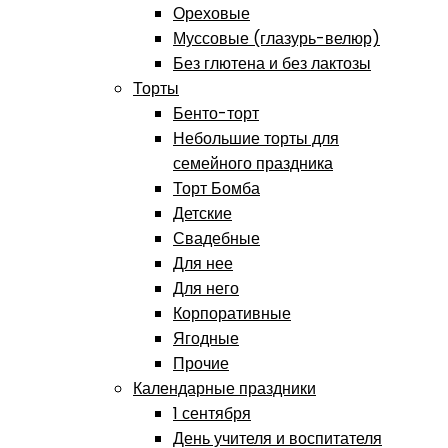
Ореховые
Муссовые (глазурь-велюр)
Без глютена и без лактозы
Торты
Бенто-торт
Небольшие торты для
семейного праздника
Торт Бомба
Детские
Свадебные
Для нее
Для него
Корпоративные
Ягодные
Прочие
Календарные праздники
1 сентября
День учителя и воспитателя