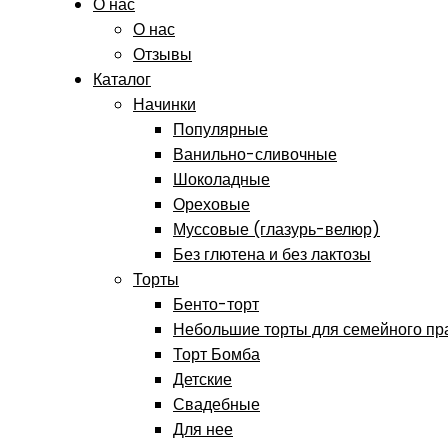
О нас
О нас
Отзывы
Каталог
Начинки
Популярные
Ванильно-сливочные
Шоколадные
Ореховые
Муссовые (глазурь-велюр)
Без глютена и без лактозы
Торты
Бенто-торт
Небольшие торты для семейного пр
Торт Бомба
Детские
Свадебные
Для нее