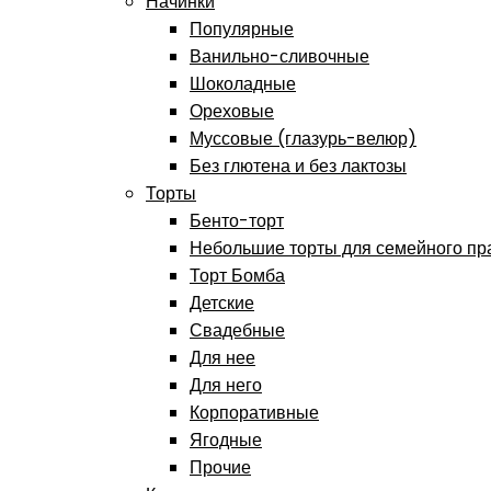
Начинки
Популярные
Ванильно-сливочные
Шоколадные
Ореховые
Муссовые (глазурь-велюр)
Без глютена и без лактозы
Торты
Бенто-торт
Небольшие торты для семейного пр
Торт Бомба
Детские
Свадебные
Для нее
Для него
Корпоративные
Ягодные
Прочие