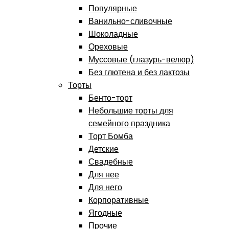
Популярные
Ванильно-сливочные
Шоколадные
Ореховые
Муссовые (глазурь-велюр)
Без глютена и без лактозы
Торты
Бенто-торт
Небольшие торты для
семейного праздника
Торт Бомба
Детские
Свадебные
Для нее
Для него
Корпоративные
Ягодные
Прочие