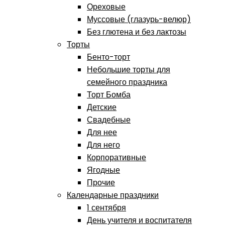
Ореховые
Муссовые (глазурь-велюр)
Без глютена и без лактозы
Торты
Бенто-торт
Небольшие торты для
семейного праздника
Торт Бомба
Детские
Свадебные
Для нее
Для него
Корпоративные
Ягодные
Прочие
Календарные праздники
1 сентября
День учителя и воспитателя