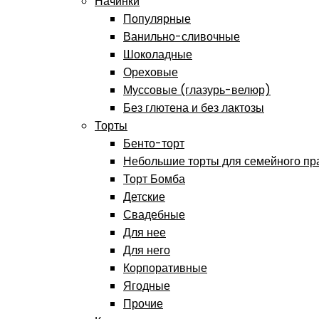
Начинки
Популярные
Ванильно-сливочные
Шоколадные
Ореховые
Муссовые (глазурь-велюр)
Без глютена и без лактозы
Торты
Бенто-торт
Небольшие торты для семейного пр
Торт Бомба
Детские
Свадебные
Для нее
Для него
Корпоративные
Ягодные
Прочие