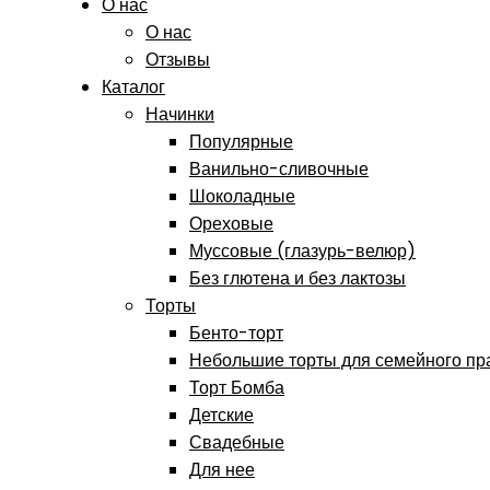
О нас
О нас
Отзывы
Каталог
Начинки
Популярные
Ванильно-сливочные
Шоколадные
Ореховые
Муссовые (глазурь-велюр)
Без глютена и без лактозы
Торты
Бенто-торт
Небольшие торты для семейного пр
Торт Бомба
Детские
Свадебные
Для нее