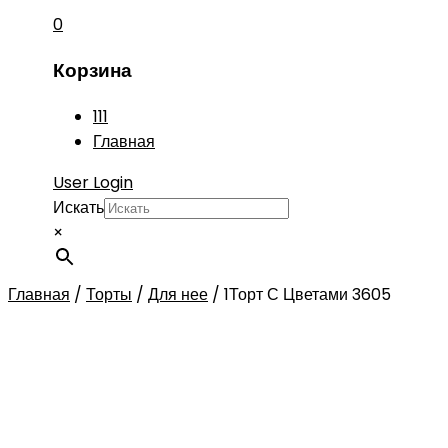
0
Корзина
111
Главная
User Login
Искать
×
Главная
/
Торты
/
Для нее
/
1Торт С Цветами 3605