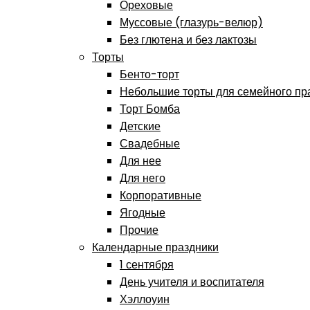
Ореховые
Муссовые (глазурь-велюр)
Без глютена и без лактозы
Торты
Бенто-торт
Небольшие торты для семейного пр
Торт Бомба
Детские
Свадебные
Для нее
Для него
Корпоративные
Ягодные
Прочие
Календарные праздники
1 сентября
День учителя и воспитателя
Хэллоуин