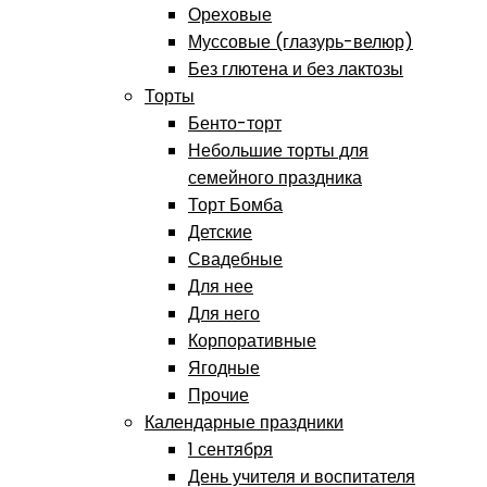
Ореховые
Муссовые (глазурь-велюр)
Без глютена и без лактозы
Торты
Бенто-торт
Небольшие торты для
семейного праздника
Торт Бомба
Детские
Свадебные
Для нее
Для него
Корпоративные
Ягодные
Прочие
Календарные праздники
1 сентября
День учителя и воспитателя