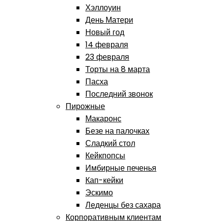
Хэллоуин
День Матери
Новый год
14 февраля
23 февраля
Торты на 8 марта
Пасха
Последний звонок
Пирожные
Макаронс
Безе на палочках
Сладкий стол
Кейкпопсы
Имбирные печенья
Кап-кейки
Эскимо
Леденцы без сахара
Корпоративным клиентам