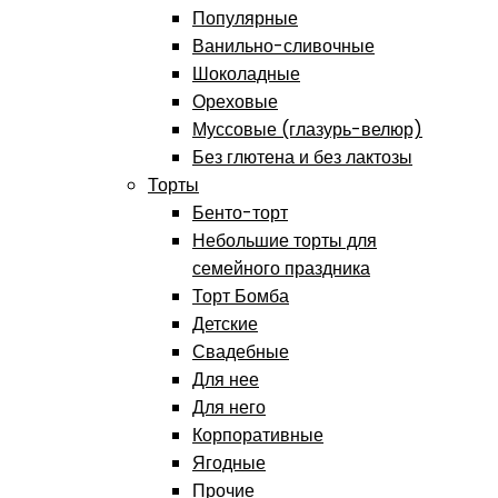
Популярные
Ванильно-сливочные
Шоколадные
Ореховые
Муссовые (глазурь-велюр)
Без глютена и без лактозы
Торты
Бенто-торт
Небольшие торты для
семейного праздника
Торт Бомба
Детские
Свадебные
Для нее
Для него
Корпоративные
Ягодные
Прочие