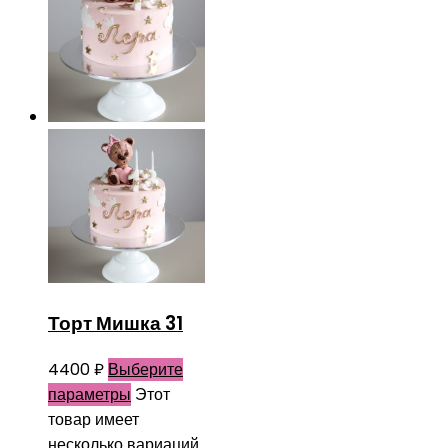
Торт Мишка 31
4400
₽
Выберите
параметры
Этот
товар имеет
несколько вариаций.