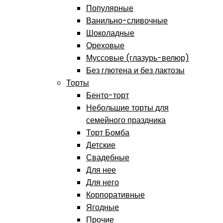
Популярные
Ванильно-сливочные
Шоколадные
Ореховые
Муссовые (глазурь-велюр)
Без глютена и без лактозы
Торты
Бенто-торт
Небольшие торты для
семейного праздника
Торт Бомба
Детские
Свадебные
Для нее
Для него
Корпоративные
Ягодные
Прочие