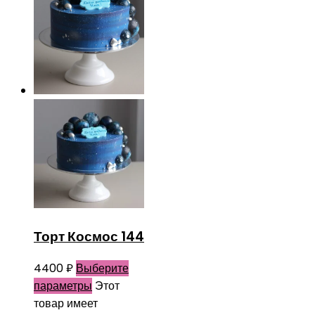
Торт Космос 144
4400
₽
Выберите
параметры
Этот
товар имеет