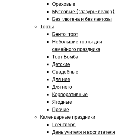
Ореховые
Муссовые (глазурь-велюр)
Без глютена и без лактозы
Торты
Бенто-торт
Небольшие торты для
семейного праздника
Торт Бомба
Детские
Свадебные
Для нее
Для него
Корпоративные
Ягодные
Прочие
Календарные праздники
1 сентября
День учителя и воспитателя