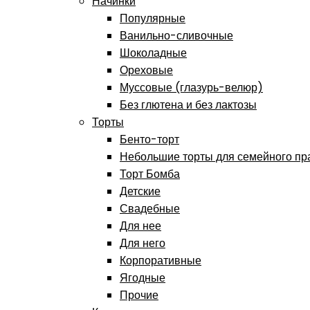
Начинки
Популярные
Ванильно-сливочные
Шоколадные
Ореховые
Муссовые (глазурь-велюр)
Без глютена и без лактозы
Торты
Бенто-торт
Небольшие торты для семейного пр
Торт Бомба
Детские
Свадебные
Для нее
Для него
Корпоративные
Ягодные
Прочие