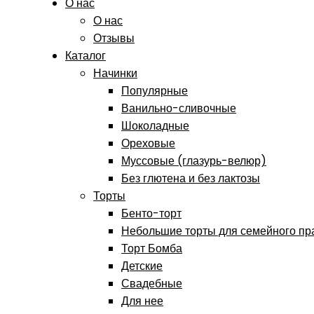
О нас
О нас
Отзывы
Каталог
Начинки
Популярные
Ванильно-сливочные
Шоколадные
Ореховые
Муссовые (глазурь-велюр)
Без глютена и без лактозы
Торты
Бенто-торт
Небольшие торты для семейного пр
Торт Бомба
Детские
Свадебные
Для нее