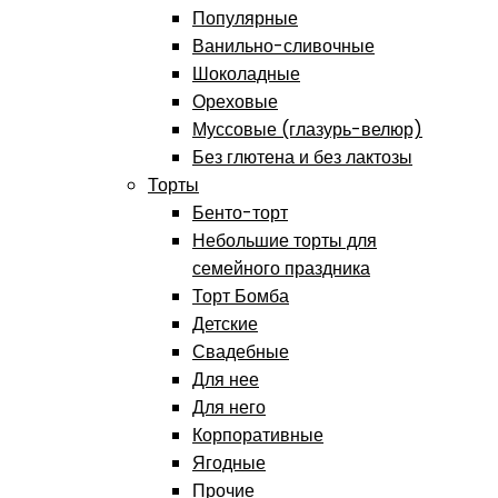
Популярные
Ванильно-сливочные
Шоколадные
Ореховые
Муссовые (глазурь-велюр)
Без глютена и без лактозы
Торты
Бенто-торт
Небольшие торты для
семейного праздника
Торт Бомба
Детские
Свадебные
Для нее
Для него
Корпоративные
Ягодные
Прочие