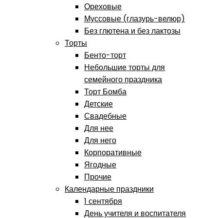
Ореховые
Муссовые (глазурь-велюр)
Без глютена и без лактозы
Торты
Бенто-торт
Небольшие торты для
семейного праздника
Торт Бомба
Детские
Свадебные
Для нее
Для него
Корпоративные
Ягодные
Прочие
Календарные праздники
1 сентября
День учителя и воспитателя