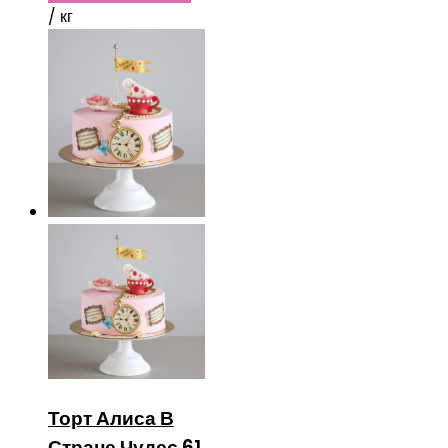
/ кг
Торт Алиса В
Стране Чудес 61