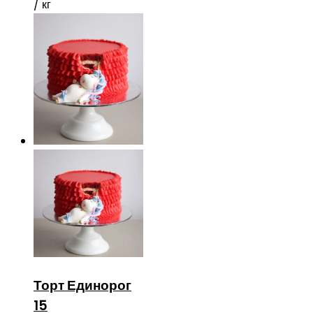
/ кг
Торт Единорог
15