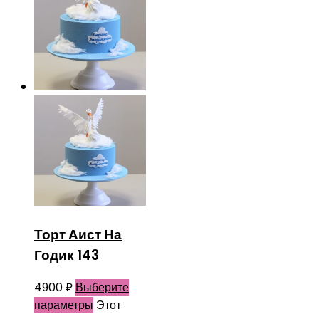
Торт Аист На
Годик 143
4900
₽
Выберите
параметры
Этот