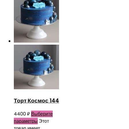
Торт Космос 144
4400
₽
Выберите
параметры
Этот
товар имеет