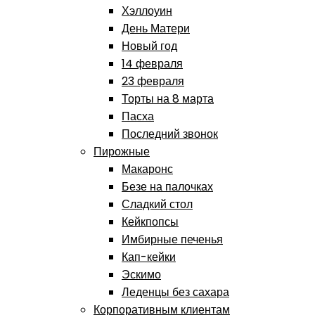
Хэллоуин
День Матери
Новый год
14 февраля
23 февраля
Торты на 8 марта
Пасха
Последний звонок
Пирожные
Макаронс
Безе на палочках
Сладкий стол
Кейкпопсы
Имбирные печенья
Кап-кейки
Эскимо
Леденцы без сахара
Корпоративным клиентам