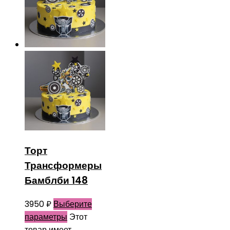
Торт
Трансформеры
Бамблби 148
3950
₽
Выберите
параметры
Этот
товар имеет