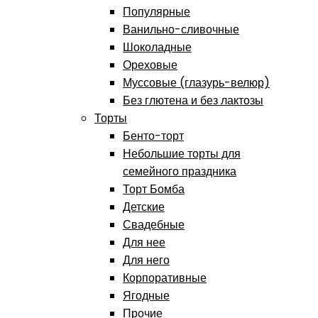
Популярные
Ванильно-сливочные
Шоколадные
Ореховые
Муссовые (глазурь-велюр)
Без глютена и без лактозы
Торты
Бенто-торт
Небольшие торты для
семейного праздника
Торт Бомба
Детские
Свадебные
Для нее
Для него
Корпоративные
Ягодные
Прочие