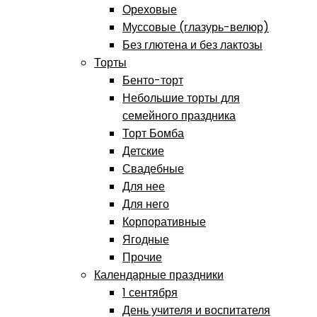
Ореховые
Муссовые (глазурь-велюр)
Без глютена и без лактозы
Торты
Бенто-торт
Небольшие торты для
семейного праздника
Торт Бомба
Детские
Свадебные
Для нее
Для него
Корпоративные
Ягодные
Прочие
Календарные праздники
1 сентября
День учителя и воспитателя