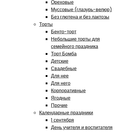
Ореховые
Муссовые (глазурь-велюр)
Без глютена и без лактозы
Торты
Бенто-торт
Небольшие торты для
семейного праздника
Торт Бомба
Детские
Свадебные
Для нее
Для него
Корпоративные
Ягодные
Прочие
Календарные праздники
1 сентября
День учителя и воспитателя